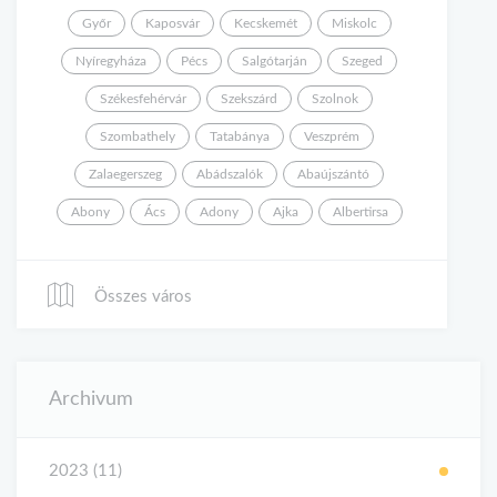
Győr
Kaposvár
Kecskemét
Miskolc
Nyíregyháza
Pécs
Salgótarján
Szeged
Székesfehérvár
Szekszárd
Szolnok
Szombathely
Tatabánya
Veszprém
Zalaegerszeg
Abádszalók
Abaújszántó
Abony
Ács
Adony
Ajka
Albertirsa
Összes város
Archivum
2023 (11)