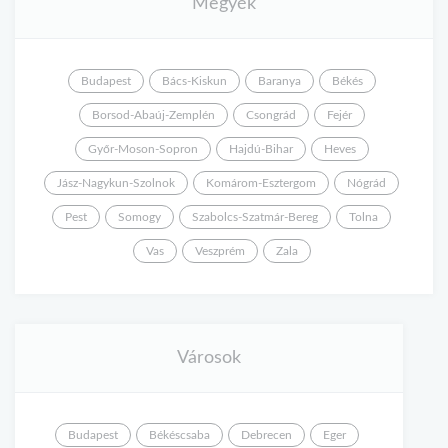
Megyék
Budapest
Bács-Kiskun
Baranya
Békés
Borsod-Abaúj-Zemplén
Csongrád
Fejér
Győr-Moson-Sopron
Hajdú-Bihar
Heves
Jász-Nagykun-Szolnok
Komárom-Esztergom
Nógrád
Pest
Somogy
Szabolcs-Szatmár-Bereg
Tolna
Vas
Veszprém
Zala
Városok
Budapest
Békéscsaba
Debrecen
Eger