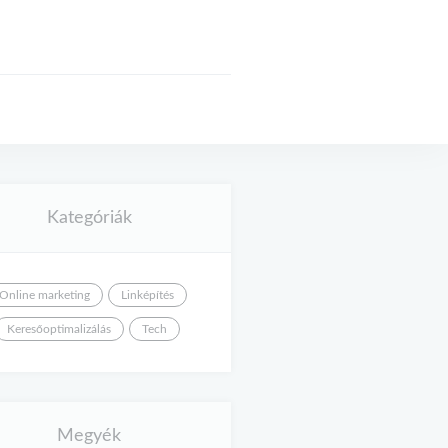
Kategóriák
Online marketing
Linképítés
Keresőoptimalizálás
Tech
Megyék