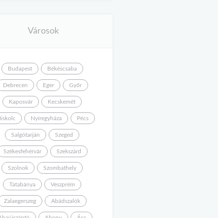
Városok
Budapest
Békéscsaba
Debrecen
Eger
Győr
Kaposvár
Kecskemét
iskolc
Nyíregyháza
Pécs
Salgótarján
Szeged
Székesfehérvár
Szekszárd
Szolnok
Szombathely
Tatabánya
Veszprém
Zalaegerszeg
Abádszalók
Abaújszántó
Abony
Ács