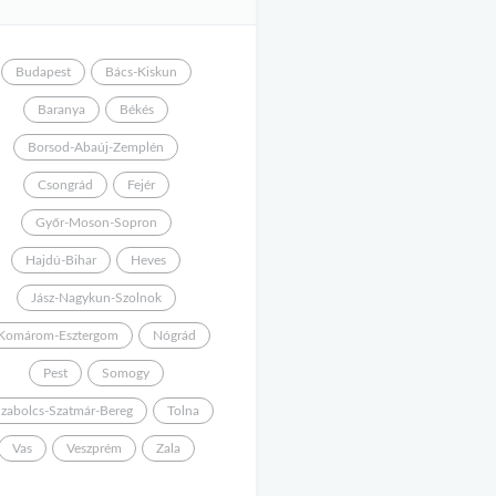
Budapest
Bács-Kiskun
Baranya
Békés
Borsod-Abaúj-Zemplén
Csongrád
Fejér
Győr-Moson-Sopron
Hajdú-Bihar
Heves
Jász-Nagykun-Szolnok
Komárom-Esztergom
Nógrád
Pest
Somogy
zabolcs-Szatmár-Bereg
Tolna
Vas
Veszprém
Zala