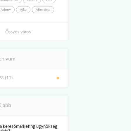
Adony
Ajka
Albertirsa
Összes város
chivum
3 (11)
újabb
a keresőmarketing ügynökség