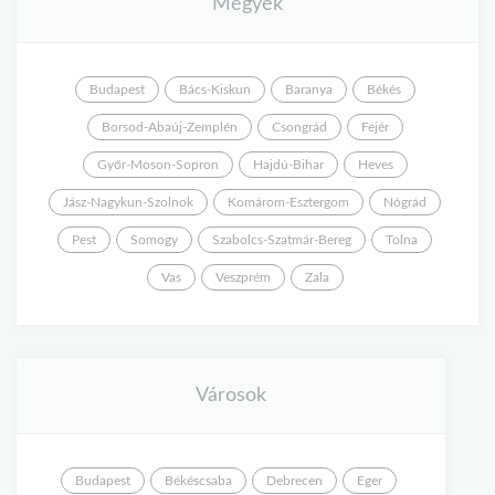
Megyék
Budapest
Bács-Kiskun
Baranya
Békés
Borsod-Abaúj-Zemplén
Csongrád
Fejér
Győr-Moson-Sopron
Hajdú-Bihar
Heves
Jász-Nagykun-Szolnok
Komárom-Esztergom
Nógrád
Pest
Somogy
Szabolcs-Szatmár-Bereg
Tolna
Vas
Veszprém
Zala
Városok
Budapest
Békéscsaba
Debrecen
Eger