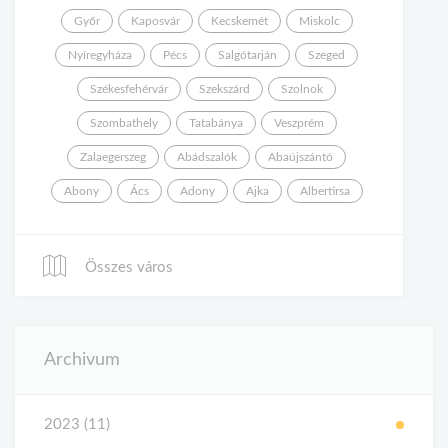
Győr
Kaposvár
Kecskemét
Miskolc
Nyíregyháza
Pécs
Salgótarján
Szeged
Székesfehérvár
Szekszárd
Szolnok
Szombathely
Tatabánya
Veszprém
Zalaegerszeg
Abádszalók
Abaújszántó
Abony
Ács
Adony
Ajka
Albertirsa
Összes város
Archivum
2023 (11)